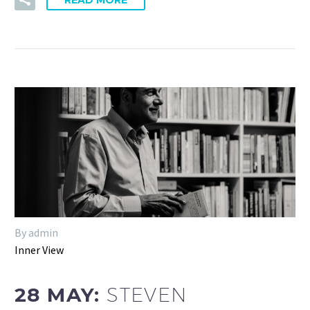
READ MORE
By admin
Inner View
28 MAY:
STEVEN