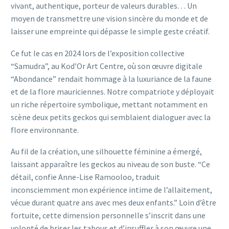
vivant, authentique, porteur de valeurs durables… Un
moyen de transmettre une vision sincère du monde et de
laisser une empreinte qui dépasse le simple geste créatif.
Ce fut le cas en 2024 lors de l’exposition collective
“Samudra”, au Kod’Or Art Centre, où son œuvre digitale
“Abondance” rendait hommage à la luxuriance de la faune
et de la flore mauriciennes. Notre compatriote y déployait
un riche répertoire symbolique, mettant notamment en
scène deux petits geckos qui semblaient dialoguer avec la
flore environnante.
Au fil de la création, une silhouette féminine a émergé,
laissant apparaître les geckos au niveau de son buste. “Ce
détail, confie Anne-Lise Ramooloo, traduit
inconsciemment mon expérience intime de l’allaitement,
vécue durant quatre ans avec mes deux enfants.” Loin d’être
fortuite, cette dimension personnelle s’inscrit dans une
volonté de briser les tabous et d’insuffler à son œuvre une