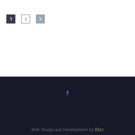
1
2
Web Design and Development by
Diizz