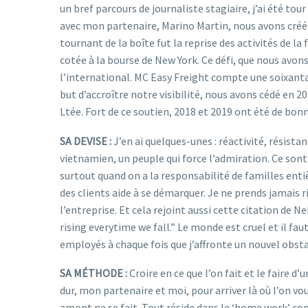
un bref parcours de journaliste stagiaire, j’ai été to
avec mon partenaire, Marino Martin, nous avons créé M
tournant de la boîte fut la reprise des activités de l
cotée à la bourse de New York. Ce défi, que nous avons
l’international. MC Easy Freight compte une soixantai
but d’accroître notre visibilité, nous avons cédé en 2
Ltée. Fort de ce soutien, 2018 et 2019 ont été de bon
SA DEVISE :
J’en ai quelques-unes : réactivité, résista
vietnamien, un peuple qui force l’admiration. Ce sont
surtout quand on a la responsabilité de familles e
des clients aide à se démarquer. Je ne prends jamais r
l’entreprise. Et cela rejoint aussi cette citation de Ne
rising everytime we fall.” Le monde est cruel et il fa
employés à chaque fois que j’affronte un nouvel obsta
SA MÉTHODE :
Croire en ce que l’on fait et le faire d
dur, mon partenaire et moi, pour arriver là où l’on vo
amont ne se fait. Tout réside dans le ‘home work’ com