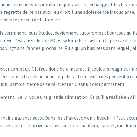
manque de ne pouvoir prendre un pot avec lui, échanger. Plus les ann
je regrette de ne pas avoir eu droit à une adolescence insouciante,
s déjà le poteau de la famille.
ils terminent leurs études, deviennent autonomes et surtout qu’il
on rêve c’est aussi de voir MC Easy Freight résister à l’épreuve des 
s vingt ans l’année prochaine. Plus qu’un business dans lequel j’ai 
ter compétitif. Il faut donc être interactif, toujours réagir et inn
ecteur d’activités où beaucoup de facteurs externes peuvent joue
stion, parfois même de se réinventer. C’est un défi permanent.
ent. Je lui voue une grande admiration. Ce qu’il a réalisé en Afr
 mains gauches aussi. Dans les affaires, on en a besoin. Il faut acco
ons des autres. Il arrive parfois que mon chauffeur, Ismaël, me donn