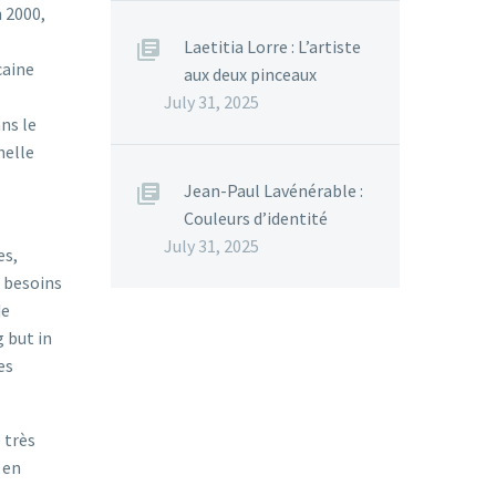
n 2000,
Laetitia Lorre : L’artiste
caine
aux deux pinceaux
July 31, 2025
ns le
nelle
Jean-Paul Lavénérable :
Couleurs d’identité
July 31, 2025
es,
 besoins
de
g but in
es
 très
 en