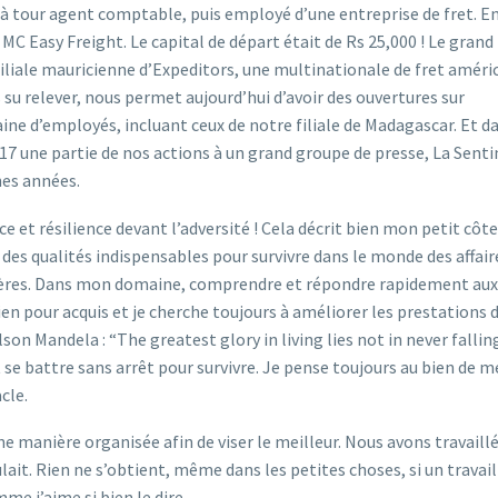
ur à tour agent comptable, puis employé d’une entreprise de fret. E
C Easy Freight. Le capital de départ était de Rs 25,000 ! Le grand
a filiale mauricienne d’Expeditors, une multinationale de fret améri
 su relever, nous permet aujourd’hui d’avoir des ouvertures sur
ne d’employés, incluant ceux de notre filiale de Madagascar. Et da
017 une partie de nos actions à un grand groupe de presse, La Senti
nes années.
nce et résilience devant l’adversité ! Cela décrit bien mon petit côte
 des qualités indispensables pour survivre dans le monde des affair
ntières. Dans mon domaine, comprendre et répondre rapidement aux
ien pour acquis et je cherche toujours à améliorer les prestations 
lson Mandela : “The greatest glory in living lies not in never fallin
ut se battre sans arrêt pour survivre. Je pense toujours au bien de m
cle.
’une manière organisée afin de viser le meilleur. Nous avons travaillé
ulait. Rien ne s’obtient, même dans les petites choses, si un travail
me j’aime si bien le dire.