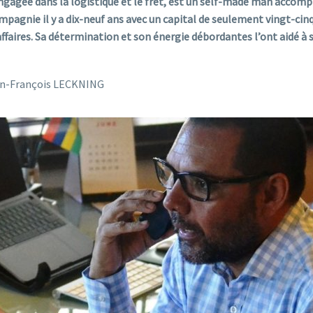
gagée dans la logistique et le fret, est un self-made man accompl
ompagnie il y a dix-neuf ans avec un capital de seulement vingt-cin
affaires. Sa détermination et son énergie débordantes l’ont aidé à s
Jean-François LECKNING