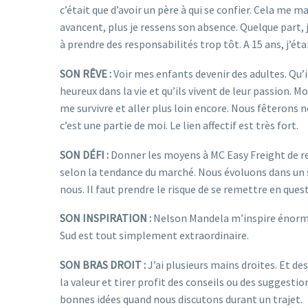
c’était que d’avoir un père à qui se confier. Cela me 
avancent, plus je ressens son absence. Quelque part, 
à prendre des responsabilités trop tôt. A 15 ans, j’étai
SON RÊVE :
Voir mes enfants devenir des adultes. Qu’
heureux dans la vie et qu’ils vivent de leur passion. M
me survivre et aller plus loin encore. Nous fêterons no
c’est une partie de moi. Le lien affectif est très fort.
SON DÉFI :
Donner les moyens à MC Easy Freight de res
selon la tendance du marché. Nous évoluons dans un s
nous. Il faut prendre le risque de se remettre en que
SON INSPIRATION :
Nelson Mandela m’inspire énormém
Sud est tout simplement extraordinaire.
SON BRAS DROIT :
J’ai plusieurs mains droites. Et des
la valeur et tirer profit des conseils ou des suggesti
bonnes idées quand nous discutons durant un trajet.