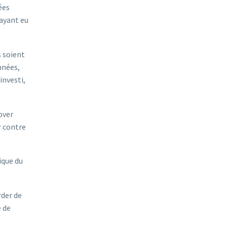
ées
 ayant eu
s soient
années,
investi,
over
r contre
ique du
rder de
e de