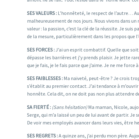
SES VALEURS :
L’honnêteté, le respect de l’autre… A
malheureusement de nos jours. Nous vivons dans un mo
valeur : la passion, c’est la clé de la réussite. Je suis
de la mesure, particulièrement dans les propos que l’
SES FORCES :
J’ai un esprit combattif. Quelle que soi
dépasse les barrières et j’y prends plaisir. Je jette r
que je fais, je le fais parce que j’aime. Je ne me force à
SES FAIBLESSES :
Ma naïveté, peut-être ? Je crois tro
s’établit au premier contact. J’ai tendance à m’ouvrir
honnête. Cela dit, on ne doit pas non plus attendre d
SA FIERTÉ :
(Sans hésitation)
Ma maman, Nicole, aujour
Serge, qui m’a laissé un peu de lui avant de partir. Je 
De voir mes employés avancer dans leurs vies, être heur
SES REGRETS :
A quinze ans, j’ai perdu mon père. Aujo