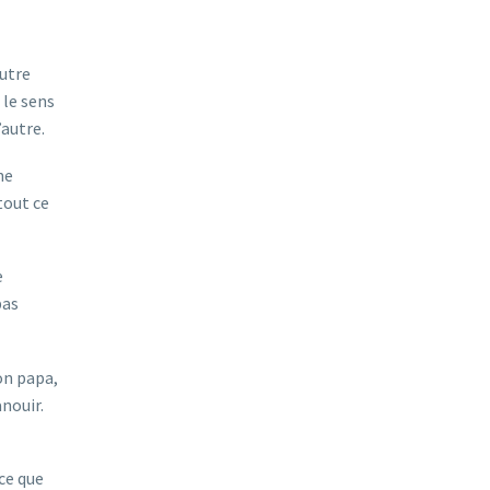
Autre
 le sens
’autre.
ne
tout ce
e
pas
on papa,
anouir.
 ce que