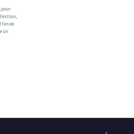
u pour
llection,
d fan de
te un