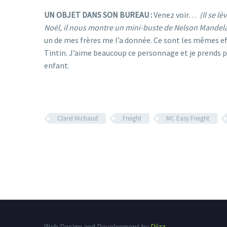
UN OBJET DANS SON BUREAU :
Venez voir…
(Il se l
Noël, il nous montre un mini-buste de Nelson Mandela 
un de mes frères me l’a donnée. Ce sont les mêmes effi
Tintin. J’aime beaucoup ce personnage et je prends pl
enfant.
Clarel Michaud
Freight
MC Easy Freight
Web Design and Development by
Diizz