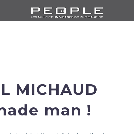
L MICHAUD
made man !