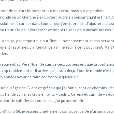
utant de valeurs importantes à mes yeux, mais qui se perdent
nde où on cherche à exploiter l’autre en pensant qu’il est naïf. 
 passionné et curieux dans tout ce que j’entreprends. J’ajouterai aussi
on tient. On peut être franc et honnête sans pour autant blesser l
t la cause, peu importe le but final, l’investissement de ma person
arement les armes. J’ai tendance à m’investir à cent pour cent. Mais 
 rien.
p souvent au Père Noël. Je suis de ceux qui pensent que la confianc
 trop rapidement et il arrive que je sois déçu. Tout le monde n’est 
es années avant de faire confiance à quelqu’un.
d’hui âgée de 82 ans et grâce à qui j’ai fait autant de chemins ! M
suis fier de voir mes trois enfants – Cédric, Céréna et Camille – s’ép
eux. Je suis fier de tout ce que j’ai pu accomplir.
urd’hui, à 50, je ressens cruellement son absence. Je n’ai jamais su